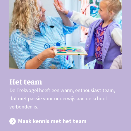
Het team
De Trekvogel heeft een warm, enthousiast team,
dat met passie voor onderwijs aan de school
verbonden is.
Maak kennis met het team