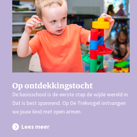
Op ontdekkingstocht
De basisschool is de eerste stap de wijde wereld in.
Dat is best spannend. Op De Trekvogel ontvangen
we jouw kind met open armen.
Lees meer