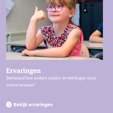
Ervaringen
Benieuwd hoe andere ouders en leerlingen onze
school ervaren?
Bekijk ervaringen